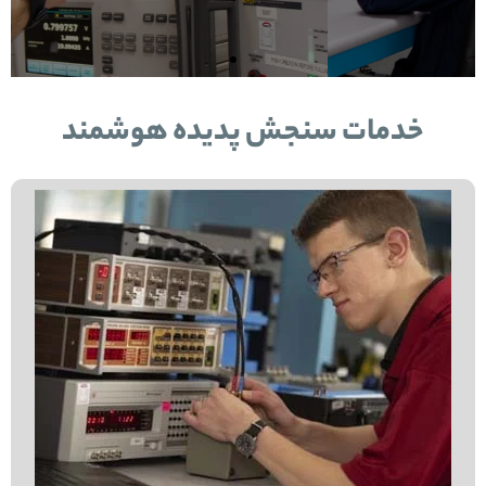
s
i
در تمام نقاط کشور آماده است تا
l
o
بهترین و سریعترین خدمات
کالیبراسیون را به شما ارائه نماید.
i
u
خدمات سنجش پدیده هوشمند
d
s
e
s
l
i
d
e