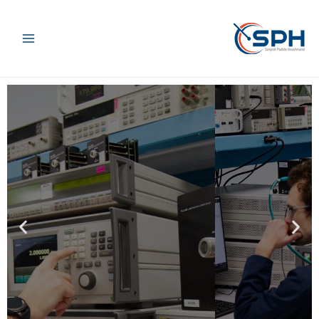
رش
Main
ه
حتوا
Menu
N
P
توانایی های ما
e
r
آزمایشگاه های کالیبراسیون ما با
x
e
بهره مندی از تجهیزات به روز و
t
v
متخصصین و کارشناسان کارآزموده