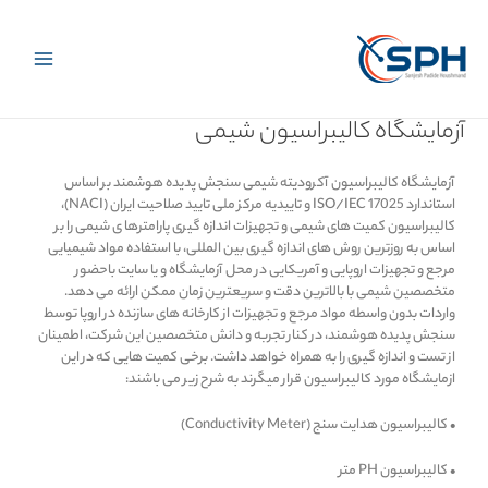
رش
Main
ه
حتوا
Menu
آزمایشگاه کالیبراسیون شیمی
آزمایشگاه کالیبراسیون آکرودیته شیمی سنجش پدیده هوشمند بر اساس
استاندارد ISO/IEC 17025 و تاییدیه مرکز ملی تایید صلاحیت ایران (NACI)،
کالیبراسیون کمیت های شیمی و تجهیزات اندازه گیری پارامترها ی شیمی را بر
اساس به روزترین روش های اندازه گیری بین المللی، با استفاده مواد شیمیایی
مرجع و تجهیزات اروپایی و آمریکایی در محل آزمایشگاه و یا سایت باحضور
متخصصین شیمی با بالاترین دقت و سریعترین زمان ممکن ارائه می دهد.
واردات بدون واسطه مواد مرجع و تجهیزات از کارخانه های سازنده در اروپا توسط
سنجش پدیده هوشمند، در کنار تجربه و دانش متخصصین این شرکت، اطمینان
از تست و اندازه گیری را به همراه خواهد داشت. برخی کمیت هایی که در این
ازمایشگاه مورد کالیبراسیون قرار میگرند به شرح زیر می باشند:
• کالیبراسیون هدایت سنج (Conductivity Meter)
• کالیبراسیون PH متر